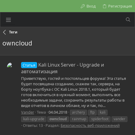
Вход
Регистрация
Теги
owncloud
Kali Linux Server - Upgrade и
Статья
автоматизация
Приветствую, гостей и постояльцев форума! Эта статья
будет посвящена созданию, скажем так, сервера, на
борту ноутбука с ОС Kali Linux 2018.1, который будет
готов включиться в нужный момент, выполнить все
необходимые задачи, сохранить результаты работы в
виде отчетов в личном облаке, ну и так, по...
Vander
Тема
04.04.2018
archery
ftp
kali
kali-upgrade
owncloud
rainmap
spiderfoot
vander
Ответы: 13
Раздел:
Безопасность веб-приложений