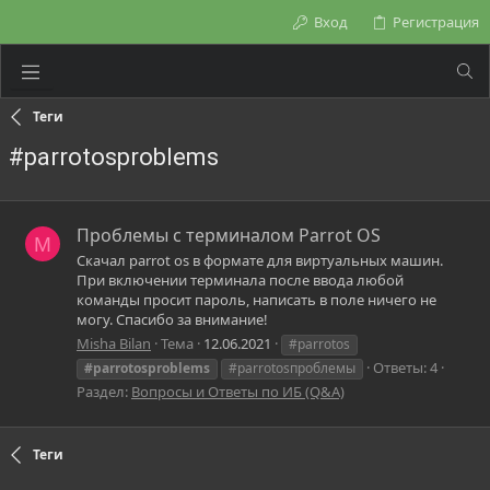
Вход
Регистрация
Теги
#parrotosproblems
Проблемы с терминалом Parrot OS
M
Скачал parrot os в формате для виртуальных машин.
При включении терминала после ввода любой
команды просит пароль, написать в поле ничего не
могу. Спасибо за внимание!
Misha Bilan
Тема
12.06.2021
#parrotos
Ответы: 4
#parrotosproblems
#parrotosпроблемы
Раздел:
Вопросы и Ответы по ИБ (Q&A)
Теги