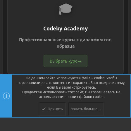
🎓
Codeby Academy
Профессиональные курсы с дипломом гос.
образца
Выбрать курс
→
На данном сайте используются файлы cookie, чтобы
персонализировать контент и сохранить Ваш вход в систему,
если Вы зарегистрируетесь.
Продолжая использовать этот сайт, Вы соглашаетесь на
использование наших файлов cookie.
®
Community platform by XenForo
© 2010-2026 XenForo Ltd.
Перевод
®
от Jumuro
Принять
Узнать больше....
Верх
Низ
XenPorta 2 PRO
© Jason Axelrod of
8WAYRUN