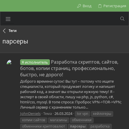
Вход
Регистрация
Теги
парсеры
Разработка скриптов, сайтов,
Я исполнитель
ботов, копии страниц, профессионально,
быстро, не дорого!
Доброго времени суток! Вы тут – потому что ищете
специалиста, который продумает логику и напишет
рабочий код, а значит вы открыли нужную тему! Я -
эксперт в своей области, пишу на php, js, python, c#,
html/css, mysql. В топе спроса: Проброс VPN->TOR->VPN;
Личный сервер с хранением только...
JohnDeniels
Тема
26.03.2024
tor vpn
кейлогеры
копии сайтов
магазины
обменники
обменники криптовалют
парсеры
разработка