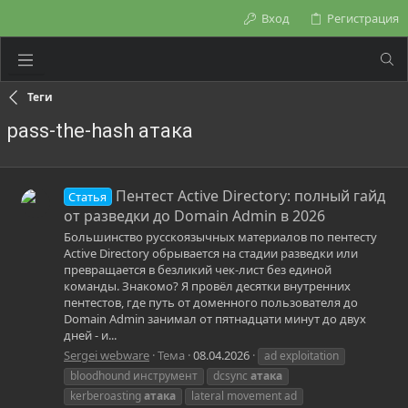
Вход
Регистрация
Теги
pass-the-hash атака
Пентест Active Directory: полный гайд
Статья
от разведки до Domain Admin в 2026
Большинство русскоязычных материалов по пентесту
Active Directory обрывается на стадии разведки или
превращается в безликий чек-лист без единой
команды. Знакомо? Я провёл десятки внутренних
пентестов, где путь от доменного пользователя до
Domain Admin занимал от пятнадцати минут до двух
дней - и...
Sergei webware
Тема
08.04.2026
ad exploitation
bloodhound инструмент
dcsync
атака
kerberoasting
атака
lateral movement ad