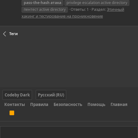
pass-the-hash
атака
privilege escalation active directory
Ответы: 1
Раздел:
Этичный
пентест active directory
хакинг и тестирование на проникновение
Теги
Codeby Dark
Русский (RU)
Контакты
Правила
Безопасность
Помощь
Главная
R
S
S