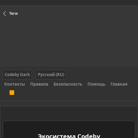
Теги
Codeby Dark
Русский (RU)
Контакты
Правила
Безопасность
Помощь
Главная
R
S
S
Экосистема Codeby