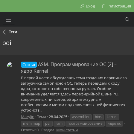
Вход
Регистрация
Теги
pci
ASM. Программирование ОС [2] –
Статья
ядро Kernel
В первой части обсуждалась тема создания первичного
загрузчика самописной ОС, теперь перейдём к коду
ядра, которое он собственно загружает. Особое
внимание уделяется здесь перефирийной шине PCI
современных чипсетов, её архитектурным
особенностям и метом подключения к ней физических
устройств...
Marylin
Тема
28.04.2025
assembler
bios
kernel
mem map
pci
ram
программирование
ядро ос
Ответы: 0
Раздел:
Мои статьи