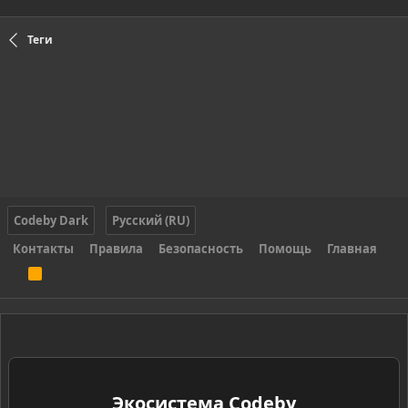
Теги
Codeby Dark
Русский (RU)
Контакты
Правила
Безопасность
Помощь
Главная
R
S
S
Экосистема Codeby