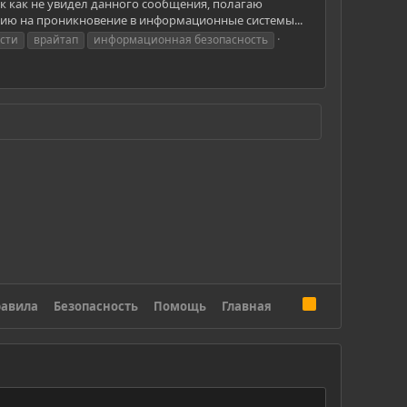
к как не увидел данного сообщения, полагаю
ию на проникновение в информационные системы...
сти
врайтап
информационная безопасность
R
авила
Безопасность
Помощь
Главная
S
S