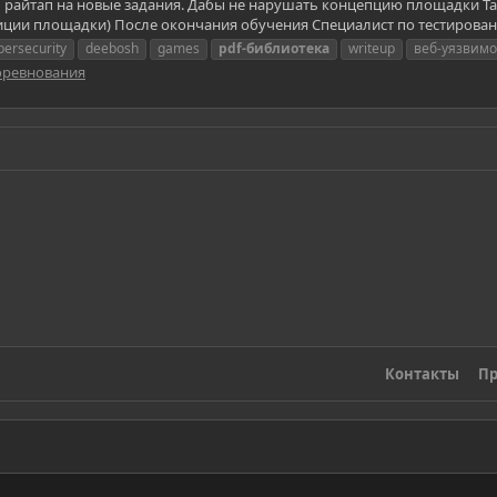
 райтап на новые задания. Дабы не нарушать концепцию площадки Та
ции площадки) После окончания обучения Специалист по тестирован
bersecurity
deebosh
games
pdf-библиотека
writeup
веб-уязвимо
соревнования
Контакты
Пр