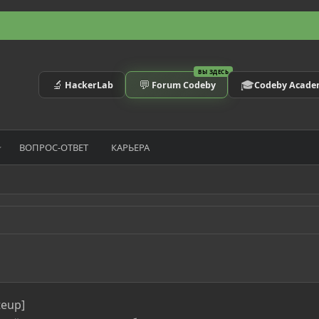
ВЫ ЗДЕСЬ
🔬
💬
🎓
HackerLab
Forum Codeby
Codeby Acad
ВОПРОС-ОТВЕТ
КАРЬЕРА
teup]