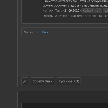
В некоторых тасках пишется не оформлять
можно оформить, дабы не нарушать тради
Kot_oo
Тема
21.09.2025
codeby
ctf
cy
Ответы: 0
Раздел:
HackerLab: практика и 
Форум
Теги
Codeby Dark
Русский (RU)