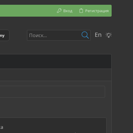
Вход
Регистрация
En
emy
са