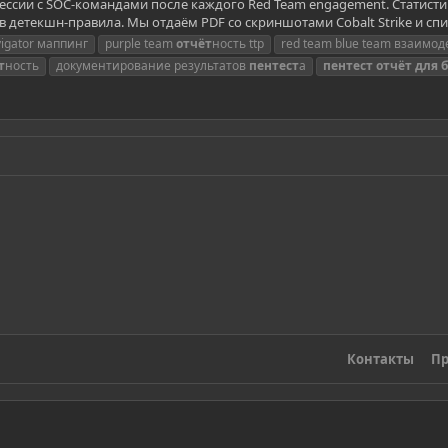
сессии с SOC-командами после каждого Red Team engagement. Статистика
 детекшн-правила. Мы отдаём PDF со скриншотами Cobalt Strike и сп
vigator маппинг
purple team
отчёт
ность ttp
red team blue team взаимо
т
ность
документирование результатов
пентест
а
пентест
отчёт
для
Контакты
Пр