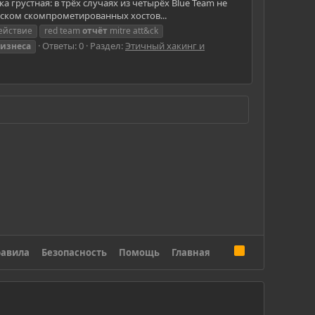
 грустная: в трёх случаях из четырёх Blue Team не
иском скомпрометированных хостов...
действие
red team
отчёт
mitre att&ck
Ответы: 0
Раздел:
Этичный хакинг и
бизнеса
R
авила
Безопасность
Помощь
Главная
S
S