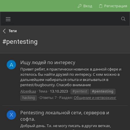
Вход
Регистрация
Теги
#pentesting
Ищу людей по интересу
A
Привет ребят, я практически новичок в данной сфере и
хотелось бы найти друзей по интересу. С кем можно в
дальнейшем набираться опыта и вкатываться в
pentest/bugbounty. Спасибо внимание
Aloe4kaa
Тема
13.10.2023
#pentest
#pentesting
Ответы: 7
Раздел:
Общение и нетворкинг
hacking
Pentesting локальной сети, серверов и
X
софта.
Добрый день. Т.к. не могу писать в других ветках,