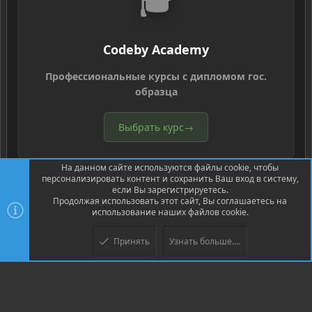
🎓
Codeby Academy
Профессиональные курсы с дипломом гос.
образца
Выбрать курс
→
На данном сайте используются файлы cookie, чтобы
персонализировать контент и сохранить Ваш вход в систему,
если Вы зарегистрируетесь.
Продолжая использовать этот сайт, Вы соглашаетесь на
использование наших файлов cookie.
®
Community platform by XenForo
© 2010-2026 XenForo Ltd.
Перевод
®
от Jumuro
Принять
Узнать больше....
Верх
Низ
XenPorta 2 PRO
© Jason Axelrod of
8WAYRUN