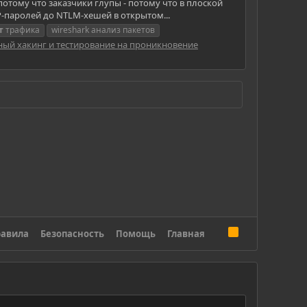
отому что заказчики глупы - потому что в плоской
P-паролей до NTLM-хешей в открытом...
т
трафика
wireshark анализ пакетов
ный хакинг и тестирование на проникновение
R
авила
Безопасность
Помощь
Главная
S
S