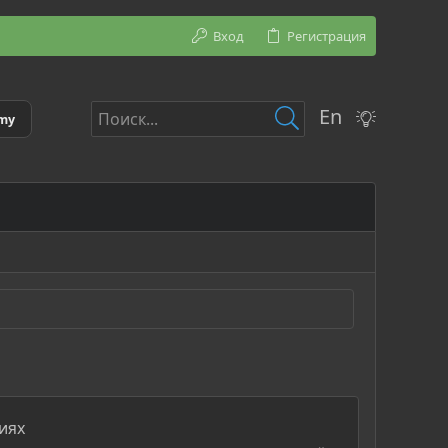
Вход
Регистрация
En
emy
иях