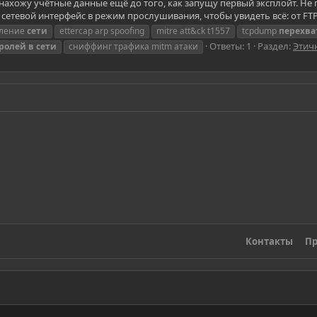
ахожу учётные данные ещё до того, как запущу первый эксплойт. Не п
сетевой интерфейс в режим прослушивания, чтобы увидеть всё: от FT
вление
сети
ettercap arp spoofing
mitre att&ck t1557
tcpdump
перехва
Ответы: 1
Раздел:
Этич
ролей
в
сети
сниффинг трафика mitm атаки
Контакты
Пр