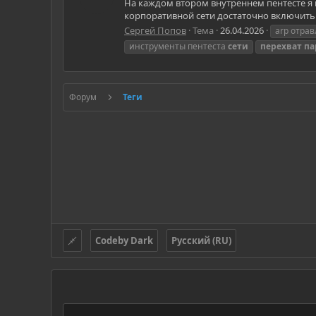
На каждом втором внутреннем пентесте я н
корпоративной сети достаточно включить 
Сергей Попов
Тема
26.04.2026
arp отра
инструменты пентеста
сети
перехват
па
Форум
Теги
Codeby Dark
Русский (RU)