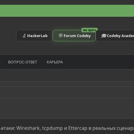
ВЫ ЗДЕСЬ
🔬
💬
🎓
HackerLab
Forum Codeby
Codeby Acad
ВОПРОС-ОТВЕТ
КАРЬЕРА
таки: Wireshark, tcpdump и Ettercap в реальных сценар