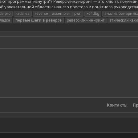
тают программы "изнутри"? Реверс-инжиниринг — это ключ к поним
ой увлекательной области с нашего простого и понятного руководства
ida pro
radare2
reverse | assembler | pwn
x64dbg
анализ бинарник
ладка
первые
шаги
в
реверсе
реверс-инжиниринг
этический хаки
Контакты
Пр