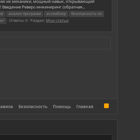
анию их механики, мощный навык, открывающий
! Введение Реверс-инжиниринг (обратная...
ов
анализ программ
ассемблер
безопасность по
Ответы: 0
Раздел:
Мои статьи
нг
R
авила
Безопасность
Помощь
Главная
S
S