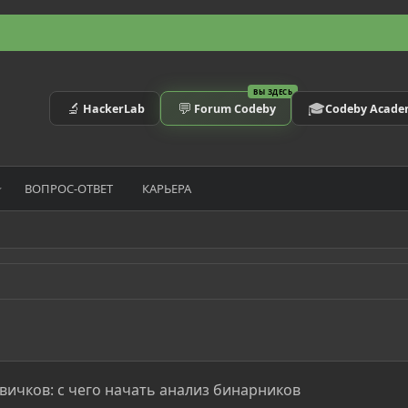
ВЫ ЗДЕСЬ
🔬
💬
🎓
HackerLab
Forum Codeby
Codeby Acad
ВОПРОС-ОТВЕТ
КАРЬЕРА
вичков: с чего начать анализ бинарников