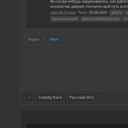
Вы когда-нибудь задумывались, как рабо
множество дверей. Начните свой путь в эт
Сергей Попов
Тема
05.06.2025
ghidra
декомпиляция
дизассемблирование
от
Форум
Теги
Codeby Dark
Русский (RU)