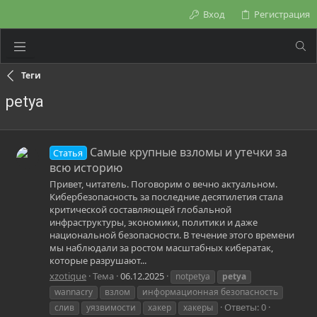
Вход
Регистрация
Теги
petya
Самые крупные взломы и утечки за
Статья
всю историю
Привет, читатель. Поговорим о вечно актуальном.
Кибербезопасность за последние десятилетия стала
критической составляющей глобальной
инфраструктуры, экономики, политики и даже
национальной безопасности. В течение этого времени
мы наблюдали за ростом масштабных кибератак,
которые разрушают...
xzotique
Тема
06.12.2025
notpetya
petya
wannacry
взлом
информационная безопасность
Ответы: 0
слив
уязвимости
хакер
хакеры