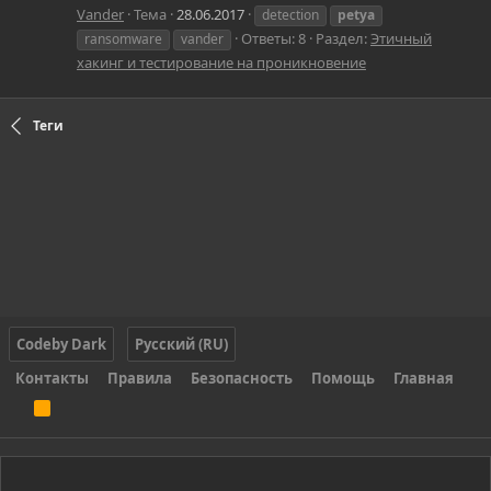
Vander
Тема
28.06.2017
detection
petya
Ответы: 8
Раздел:
Этичный
ransomware
vander
хакинг и тестирование на проникновение
Теги
Codeby Dark
Русский (RU)
Контакты
Правила
Безопасность
Помощь
Главная
R
S
S