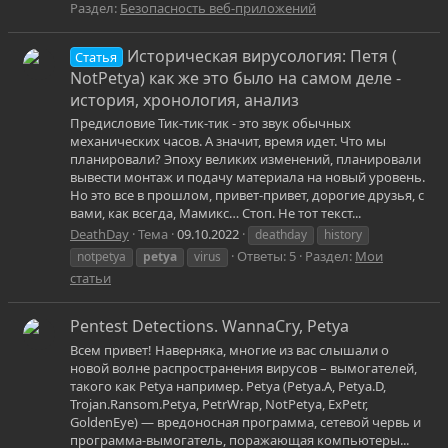
Раздел:
Безопасность веб-приложений
Историческая вирусология: Петя (
Статья
NotPetya) как же это было на самом деле -
история, хронология, анализ
Предисловие Тик-тик-тик - это звук обычных
механических часов. А значит, время идет. Что мы
планировали? Эпоху великих изменений, планировали
вывести монтаж и подачу материала на новый уровень.
Но это все в прошлом, привет-привет, дорогие друзья, с
вами, как всегда, Мамикс… Стоп. Не тот текст...
DeathDay
Тема
09.10.2022
deathday
history
Ответы: 5
Раздел:
Мои
notpetya
petya
virus
статьи
Pentest Detections. WannaCry, Petya
Всем привет! Наверняка, многие из вас слышали о
новой волне распространения вирусов – вымогателей,
такого как Petya например. Petya (Petya.A, Petya.D,
Trojan.Ransom.Petya, PetrWrap, NotPetya, ExPetr,
GoldenEye) — вредоносная программа, сетевой червь и
программа-вымогатель, поражающая компьютеры...