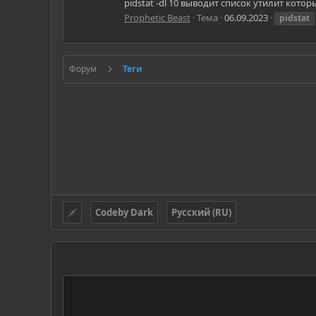
pidstat -dl 10 выводит список утилит кото
Prophetic Beast
Тема
06.09.2023
pidstat
Форум
Теги
Codeby Dark
Русский (RU)