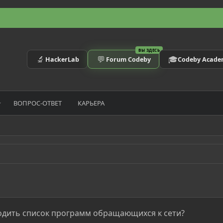
ВЫ ЗДЕСЬ
🔬
💬
🎓
HackerLab
Forum Codeby
Codeby Acad
ВОПРОС-ОТВЕТ
КАРЬЕРА
ыводить список программ обращающихся к сети?