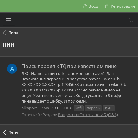
Вход
Регистрация
Теги
пин
Поиск пароля к ТД при известном пине
A
ДВС. Нашелся пин к ТД (с помощью reaver). Для
нахождения пароля к ТД запускал reaver -i wlan0 -b
XX:XX:XX:XX:XX:XX -p 12345678 и также reaver -i wlan0 -b
XX:XX:XX:XX:XX:XX -p 1234567 vv но reaver ничего не
ищет. Хелп по reaver читал. Когда указываю 8 цифр
пина выдает ошибку. И при семи...
alkaport
Тема
13.03.2019
wifi
пароль
пин
Ответы: 0
Раздел:
Вопросы и Ответы по ИБ (Q&A)
Теги