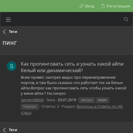
Вход
Регистрация
Теги
пинг
Как пропинговать сеть и узнать какой айпи
S
белый или динамический?
Всем привет, смотрел видос про перенаправление
портов, и там было сказано что работает ток на белых
айпи.Вопрос как пропинговать сеть чтобы узнать какой
у меня айпи ? На линукс
Sergey08004
Тема
29.07.2019
линукс
пинг
Ответы: 2
Раздел:
Вопросы и Ответы по ИБ
термукс
(Q&A)
Теги