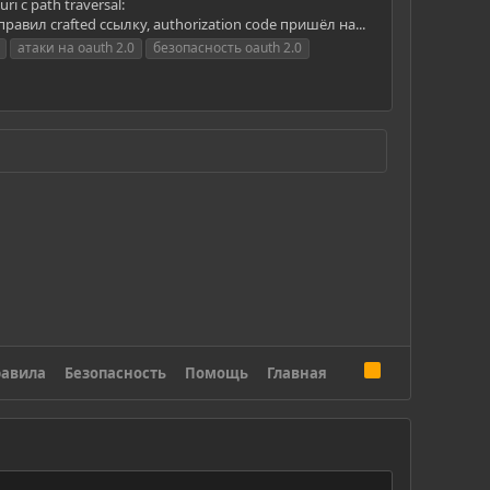
 с path traversal:
правил crafted ссылку, authorization code пришёл на...
атаки на oauth 2.0
безопасность oauth 2.0
R
авила
Безопасность
Помощь
Главная
S
S