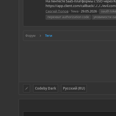
На пентесте SaaS-платформы с SSO через Ke
https://app.client.com/callback/../../../ev
Сергей Попов
Тема
29.05.2026
oauth toke
перехват authorization code
уязвимости oa
Форум
Теги
Codeby Dark
Русский (RU)