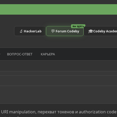
ВЫ ЗДЕСЬ
🔬
💬
🎓
HackerLab
Forum Codeby
Codeby Acad
ВОПРОС-ОТВЕТ
КАРЬЕРА
t URI manipulation, перехват токенов и authorization code