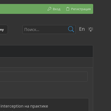
Вход
Регистрация
En
emy
 interception на практике