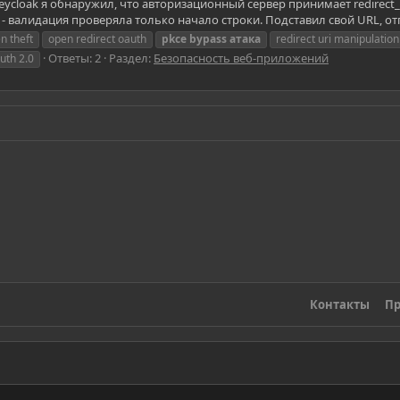
ycloak я обнаружил, что авторизационный сервер принимает redirect_uri
il.com - валидация проверяла только начало строки. Подставил свой URL, от
n theft
open redirect oauth
pkce
bypass
атака
redirect uri manipulation
Ответы: 2
Раздел:
Безопасность веб-приложений
uth 2.0
Контакты
Пр