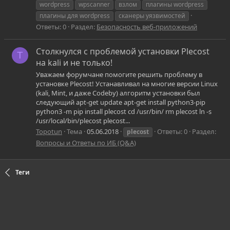
wordpress
wpscanner
взлом
плагины wordpress
плагины для wordpress
сканеры уязвимостей
Ответы: 0
Раздел:
Безопасность веб-приложений
Столкнулся с проблемой установки Plecost
T
на kali и не только!
Уважаем форумчане помогите решить проблему в
установке Plecost! Устанавливал на многие версии Linux
(kali, Mint, и даже Codeby) алгоритм установки был
следующий apt-get update apt-get install python3-pip
python3 -m pip install plecost cd /usr/bin/ rm plecost ln -s
/usr/local/bin/plecost plecost...
Topotun
Тема
05.06.2018
Ответы: 0
Раздел:
plecost
Вопросы и Ответы по ИБ (Q&A)
Теги