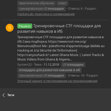
практическое обучение
совет
Ответы: 6
Раздел:
тренировочные ctf
площадки
HackerLab: практика и соревнования
Тренировочные CTF площадки для
Решено
S
развития навыков в ИБ
Тренировочные CTF площадки для развития навыков в
ИБ Сама подборка: https://www.root-me.org/
Bienvenue[Root Me : plateforme d'apprentissage dédiée au
Hacking et à la Sécurité de l'Information]
http://canyouhack.it/ Latest Ghana Music | Latest Tracks &
Music Videos from Ghana & Nigeria...
System32
Тема
11.12.2018
ctf
площадки
площадки
для
развития
навыков
в
иб
Ответы: 16
Раздел:
тренировочные ctf
площадки
Этичный хакинг и тестирование на проникновение
Теги