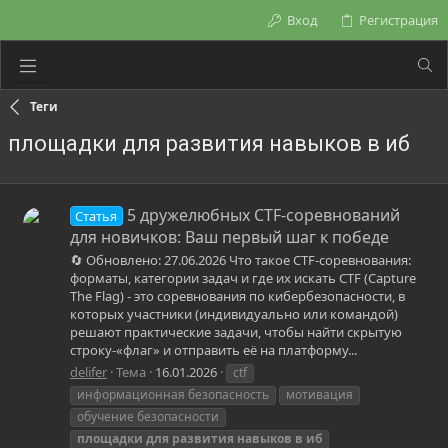
Вход
Регистрация
Теги
площадки для развития навыков в иб
5 дружелюбных CTF-соревнований
Статья
для новичков: Ваш первый шаг к победе
🔄 Обновлено: 27.06.2026 Что такое CTF-соревнования:
форматы, категории задач и где их искать CTF (Capture
The Flag) - это соревнования по кибербезопасности, в
которых участники (индивидуально или командой)
решают практические задачи, чтобы найти скрытую
строку-«флаг» и отправить её на платформу...
delifer
Тема
16.01.2026
ctf
информационная безопасность
мотивация
обучение безопасности
площадки
для
развития
навыков
в
иб