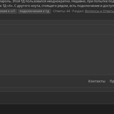
ть пароль. Этой ТД пользовался неоднократно. Недавно, при попытке п
Д «Х». С другого ноута, стоящего рядом, есть подключение и доступ 
Ответы: 44
Раздел:
Вопросы и Ответы
ения
к
wifi
подключения
к
тд
Контакты
Пр