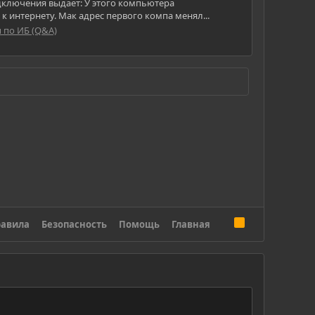
одключения выдает: У этого компьютера
к интернету. Мак адрес первого компа менял...
 по ИБ (Q&A)
R
авила
Безопасность
Помощь
Главная
S
S