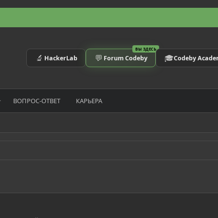
ВЫ ЗДЕСЬ
🔬
💬
🎓
HackerLab
Forum Codeby
Codeby Acad
ВОПРОС-ОТВЕТ
КАРЬЕРА