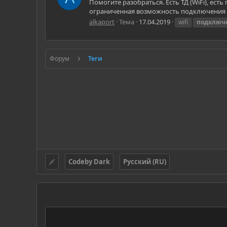
Помогите разобраться. Есть ТД (WiFi), ес
ограниченная возможность подключения к Т
alkaport
Тема
17.04.2019
wifi
подключ
Форум
Теги
Codeby Dark
Русский (RU)