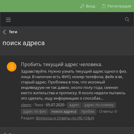
Вход
Регистрация
Теги
поиск адреса
Пробить текущий адрес человека.
S
Здравствуйте. Нужно узнать текущий адрес одного физ.
лица. В наличии есть ФИО, номер телефона, фейк в вк,
старый адрес. Проблема в том, что искомый
индивидуум не так давно, около полу года, сменил
место жительства и прописку. Я около недели пытаюсь
это сделать, ищу информацию о способах...
sleem
Тема
05.07.2020
адрес
адрес по номеру
Ответы: 6
адрес по фио
поиск
адреса
пробив
Раздел:
Вопросы и Ответы по ИБ (Q&A)