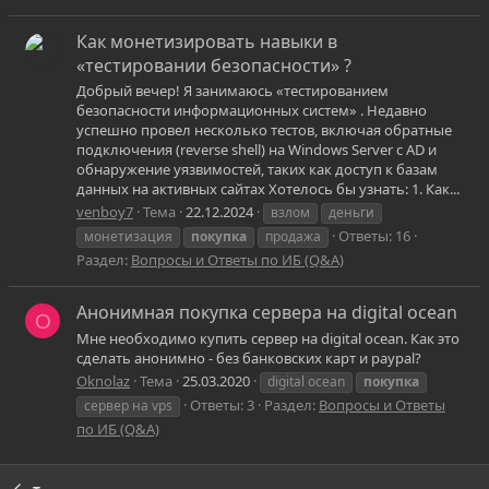
Как монетизировать навыки в
«тестировании безопасности» ?
Добрый вечер! Я занимаюсь «тестированием
безопасности информационных систем» . Недавно
успешно провел несколько тестов, включая обратные
подключения (reverse shell) на Windows Server с AD и
обнаружение уязвимостей, таких как доступ к базам
данных на активных сайтах Хотелось бы узнать: 1. Как...
venboy7
Тема
22.12.2024
взлом
деньги
Ответы: 16
монетизация
покупка
продажа
Раздел:
Вопросы и Ответы по ИБ (Q&A)
Анонимная покупка сервера на digital ocean
O
Мне необходимо купить сервер на digital ocean. Как это
сделать анонимно - без банковских карт и paypal?
Oknolaz
Тема
25.03.2020
digital ocean
покупка
Ответы: 3
Раздел:
Вопросы и Ответы
сервер на vps
по ИБ (Q&A)