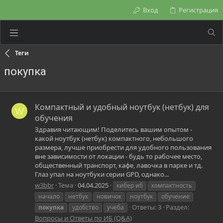
Вход
Регистрация
Теги
покупка
Компактный и удобный ноутбук (нетбук) для
W
обучения
Здравия читающим! Поделитесь вашим опытом -
какой ноутбук (нетбук) компактного, небольшого
размера, лучше приобрести для удобного пользования
вне зависимости от локации - будь то рабочее место,
общественный транспорт, кафе, лавочка в парке и тд.
Глаз упал на ноутбуки серии GPD, однако...
w3bbr
Тема
04.04.2025
кибер иб
компактность
начало
нетбук
новичок
ноутбук
обучение
Ответы: 3
Раздел:
покупка
удобство
учеба
Вопросы и Ответы по ИБ (Q&A)