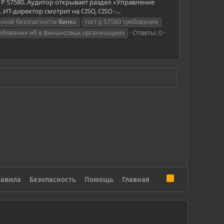
 Р 57580. Аудитор открывает раздел «Управление
Т-директор смотрит на CISO, CISO -...
нной безопасности
банк
а
гост р 57580 требования
Ответы: 0
ебования иб в финансовых организациях
R
авила
Безопасность
Помощь
Главная
S
S