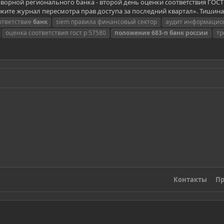
говорной регионального банка - второй день оценки соответствия ГОСТ
ите журнал пересмотра прав доступа за последний квартал». Тишина. И
оответствие
банк
siem правила финансовый сектор
аудит информацио
оценка соответствия гост р 57580
положение
683-п
банк
россии
тр
Контакты
Пр