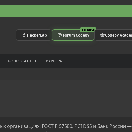
ВЫ ЗДЕСЬ
🔬
💬
🎓
HackerLab
Forum Codeby
Codeby Acad
ВОПРОС-ОТВЕТ
КАРЬЕРА
х организациях: ГОСТ Р 57580, PCI DSS и Банк России 