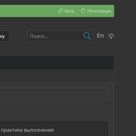
Вход
Регистрация
En
emy
— практика выполнения