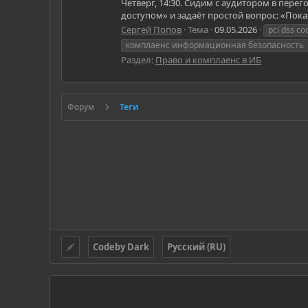
Четверг, 14:30. Сидим с аудитором в пере
доступом» и задаёт простой вопрос: «Покаж
Сергей Попов
Тема
09.05.2026
pci dss с
комплаенс информационная безопасность
Раздел:
Право и комплаенс в ИБ
Форум
Теги
Codeby Dark
Русский (RU)