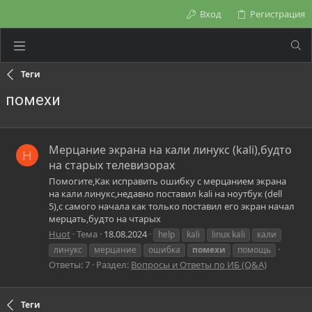
Вход
Регистрация
Теги
помехи
Мерцание экрана на кали линукс (kali),будто
H
на старых телевизорах
Помогите,Как исправить ошибку с мерцанием экрана
на кали линукс,недавно поставил kali на ноутбук (dell
5),с самого начала как только поставил его экран начал
мерцать,будто на чтарых
Huot
Тема
18.08.2024
help
kali
linux kali
кали
линукс
мерцание
ошибка
помехи
помощь
Ответы: 7
Раздел:
Вопросы и Ответы по ИБ (Q&A)
Теги