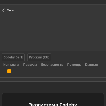
Теги
Codeby Dark
Русский (RU)
Контакты
Правила
Безопасность
Помощь
Главная
R
S
S
Экосистема Codeby