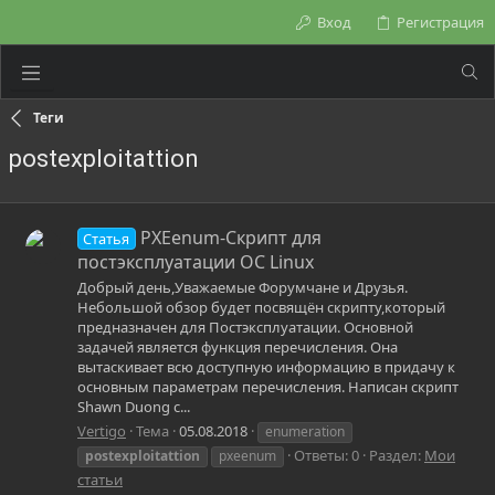
Вход
Регистрация
Теги
postexploitattion
PXEenum-Скрипт для
Статья
постэксплуатации ОС Linux
Добрый день,Уважаемые Форумчане и Друзья.
Небольшой обзор будет посвящён скрипту,который
предназначен для Постэксплуатации. Основной
задачей является функция перечисления. Она
вытаскивает всю доступную информацию в придачу к
основным параметрам перечисления. Написан скрипт
Shawn Duong с...
Vertigo
Тема
05.08.2018
enumeration
Ответы: 0
Раздел:
Мои
postexploitattion
pxeenum
статьи