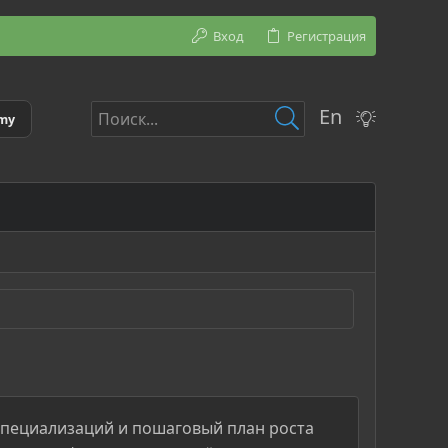
Вход
Регистрация
En
emy
 специализаций и пошаговый план роста