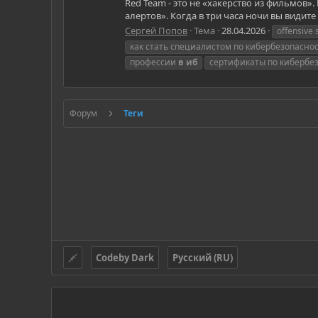
Red Team - это не «хакерство из фильмов»
алертов». Когда в три часа ночи вы видите
Сергей Попов
Тема
28.04.2026
offensive 
как стать специалистом по кибербезопасно
профессии
в
иб
сертификаты по кибербе
Форум
Теги
Codeby Dark
Русский (RU)