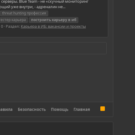
ь серверы. Blue Team - не «скучный мониторинг
ющий уже внутри, - адреналин не...
threat hunting профессия
тестер карьера
построить
карьеру
в
иб
 0
Раздел:
Карьера в ИБ: вакансии и проекты
R
авила
Безопасность
Помощь
Главная
S
S