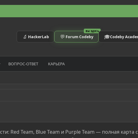
ВЫ ЗДЕСЬ
🔬
💬
🎓
HackerLab
Forum Codeby
Codeby Acad
ВОПРОС-ОТВЕТ
КАРЬЕРА
ти: Red Team, Blue Team и Purple Team — полная карта