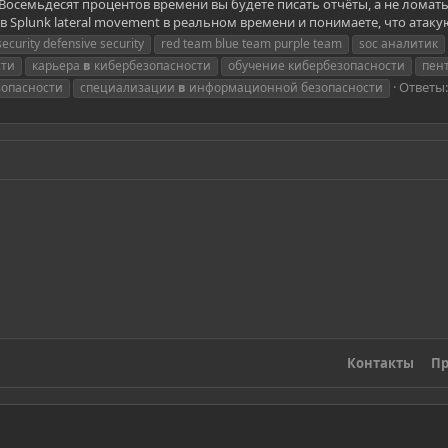
. Восемьдесят процентов времени вы будете писать отчёты, а не ломат
 в Splunk lateral movement в реальном времени и понимаете, что атаку
security defensive security
red team blue team purple team
soc аналитик
сти
карьера
в
кибербезопасности
обучение кибербезопасности
пен
Ответы:
зопасности
специализации
в
информационной безопасности
Контакты
Пр