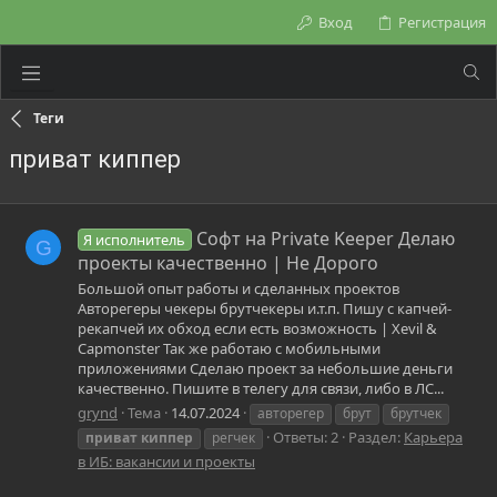
Вход
Регистрация
Теги
приват киппер
Софт на Private Keeper Делаю
Я исполнитель
G
проекты качественно | Не Дорого
Большой опыт работы и сделанных проектов
Авторегеры чекеры брутчекеры и.т.п. Пишу с капчей-
рекапчей их обход если есть возможность | Xevil &
Capmonster Так же работаю с мобильными
приложениями Сделаю проект за небольшие деньги
качественно. Пишите в телегу для связи, либо в ЛС...
grynd
Тема
14.07.2024
авторегер
брут
брутчек
Ответы: 2
Раздел:
Карьера
приват
киппер
регчек
в ИБ: вакансии и проекты