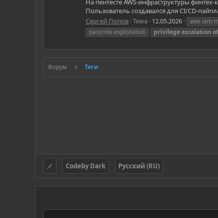
На пентесте AWS-инфраструктуры финтех-
Пользователь создавался для CI/CD-пайплай
Сергей Попов
Тема
12.05.2026
aws iam m
passrole exploitation
privilege
escalation
о
Форум
Теги
Codeby Dark
Русский (RU)