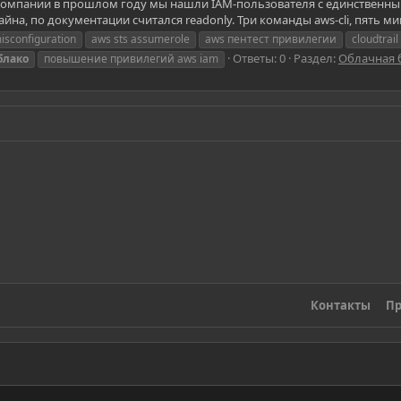
компании в прошлом году мы нашли IAM-пользователя с единственным 
на, по документации считался readonly. Три команды aws-cli, пять мину
isconfiguration
aws sts assumerole
aws пентест привилегии
cloudtrai
Ответы: 0
Раздел:
Облачная 
блако
повышение привилегий aws iam
Контакты
Пр