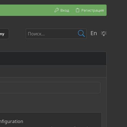
Вход
Регистрация
En
emy
figuration