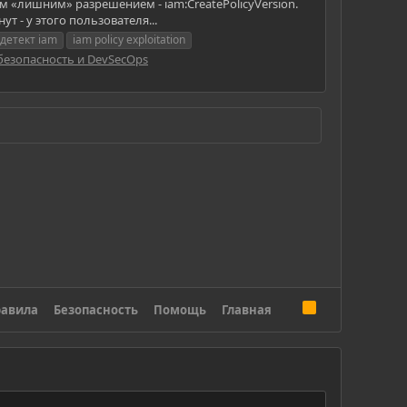
«лишним» разрешением - iam:CreatePolicyVersion.
т - у этого пользователя...
l детект iam
iam policy exploitation
безопасность и DevSecOps
R
авила
Безопасность
Помощь
Главная
S
S