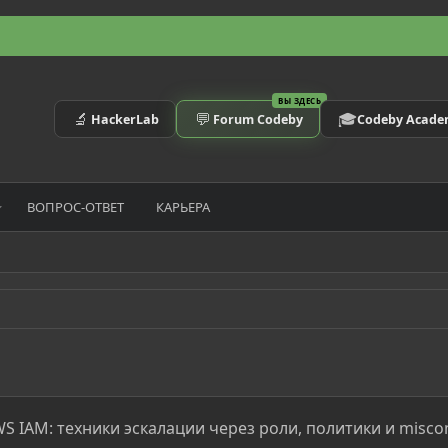
ВЫ ЗДЕСЬ
🔬
💬
🎓
HackerLab
Forum Codeby
Codeby Acad
ВОПРОС-ОТВЕТ
КАРЬЕРА
IAM: техники эскалации через роли, политики и miscon