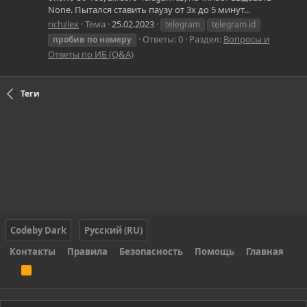
None. Пытался ставить паузу от 3х до 5 минут...
richzlex
Тема
25.02.2023
telegram
telegram id
Ответы: 0
Раздел:
Вопросы и
пробив
по
номеру
Ответы по ИБ (Q&A)
Теги
Codeby Dark
Русский (RU)
Контакты
Правила
Безопасность
Помощь
Главная
R
S
S