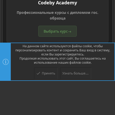
Codeby Academy
Профессиональные курсы с дипломом гос.
образца
Выбрать курс
→
На данном сайте используются файлы cookie, чтобы
персонализировать контент и сохранить Ваш вход в систему,
если Вы зарегистрируетесь.
Продолжая использовать этот сайт, Вы соглашаетесь на
использование наших файлов cookie.
®
Community platform by XenForo
© 2010-2026 XenForo Ltd.
Перевод
®
от Jumuro
Принять
Узнать больше....
Верх
Низ
XenPorta 2 PRO
© Jason Axelrod of
8WAYRUN