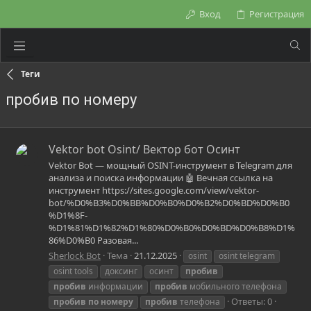
Вход
Регистрация
Теги
пробив по номеру
Vektor bot Osint/ Вектор бот Осинт
Vektor Bot — мощный OSINT-инструмент в Telegram для
анализа и поиска информации 🤖 Вечная ссылка на
инструмент https://sites.google.com/view/vektor-
bot/%D0%B3%D0%BB%D0%B0%D0%B2%D0%BD%D0%B0
%D1%8F-
%D1%81%D1%82%D1%80%D0%B0%D0%BD%D0%B8%D1%
86%D0%B0 Разовая...
Sherlock Bot
Тема
21.12.2025
osint
osint telegram
osint tools
доксинг
осинт
пробив
пробив
информации
пробив
мобильного телефона
Ответы: 0
пробив
по
номеру
пробив
телефона