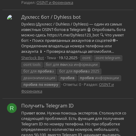
Раздел:
OSINT и Форензика
Духлесс бот / Dyhless bot
Dyxless (Духлесс / Duhless / Dyhless) — один из самых
известных OSINT-ботов в Telegram 🤖 Опробовать бота
можно сдесь https://t.me/Dyhless123_bot 🔍 Что умеет
бот: • Поиск привязанных аккаунтов и соцсетей 🌐 •
Определение владельца номера телефона или
аккаунта 📱 • Проверка владельца автомобиля...
Sherlock Bot
Тема
19.12.2025
osint
osint telegram
osint tools
бот для
по
иска информации
бот для
пробив
а
бот для
пробив
а 2025
деанонимизация
пробив
пробив
информации
Ответы: 0
Раздел:
OSINT и
пробив
по
номеру
Форензика
Получить Telegram ID
R
Привет всем. Нужна помощь экспертов. Столкнулся со
следующей проблемой. Есть функция для получения
Telegram ID по номеру телефона. Но при обработке
определенного количества номеров, небольшого,
около 50-100, вместо Telegam ID, начинает выдавать