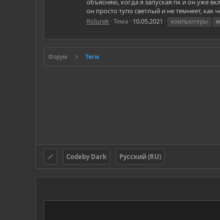
объясняю, когда я запуская пк и он уже вк
он просто тупо светлый и не темнеет, как
Ridurek
Тема
10.05.2021
компьютеры
м
Форум
Теги
Codeby Dark
Русский (RU)