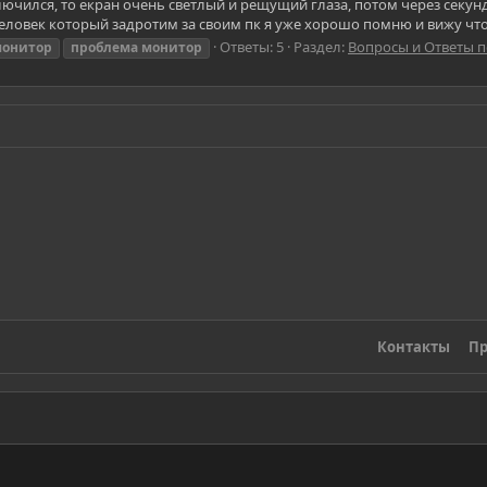
лючился, то екран очень светлый и рещущий глаза, потом через секунд 
 человек который задротим за своим пк я уже хорошо помню и вижу что 
Ответы: 5
Раздел:
Вопросы и Ответы п
онитор
проблема
монитор
Контакты
Пр