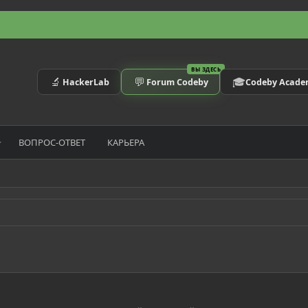
ВЫ ЗДЕСЬ
🔬
💬
🎓
HackerLab
Forum Codeby
Codeby Acad
ВОПРОС-ОТВЕТ
КАРЬЕРА