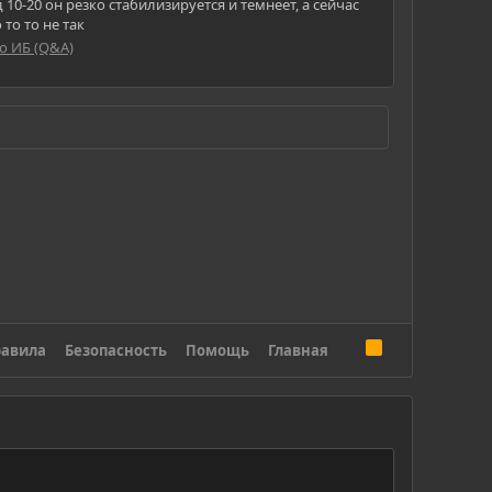
10-20 он резко стабилизируется и темнеет, а сейчас
то то не так
о ИБ (Q&A)
R
авила
Безопасность
Помощь
Главная
S
S