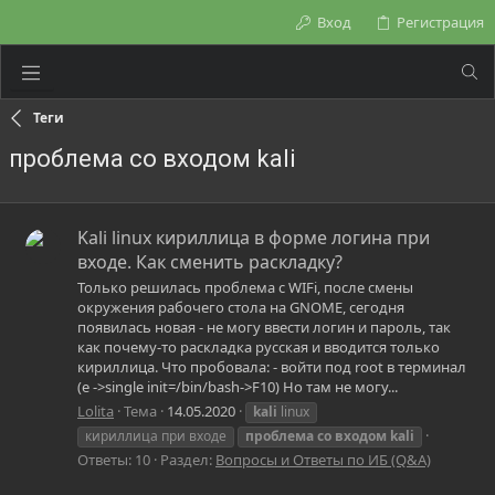
Вход
Регистрация
Теги
проблема со входом kali
Kali linux кириллица в форме логина при
входе. Как сменить раскладку?
Только решилась проблема с WIFi, после смены
окружения рабочего стола на GNOME, сегодня
появилась новая - не могу ввести логин и пароль, так
как почему-то раскладка русская и вводится только
кириллица. Что пробовала: - войти под root в терминал
(e ->single init=/bin/bash->F10) Но там не могу...
Lolita
Тема
14.05.2020
kali
linux
кириллица при входе
проблема
со
входом
kali
Ответы: 10
Раздел:
Вопросы и Ответы по ИБ (Q&A)