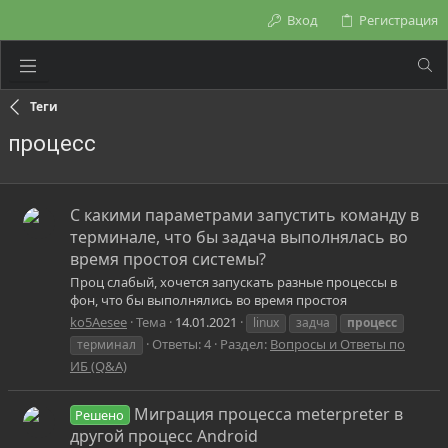
Вход
Регистрация
Теги
процесс
С какими параметрами запустить команду в
терминале, что бы задача выполнялась во
время простоя системы?
Проц слабый, хочется запускать разные процессы в
фон, что бы выполнялись во время простоя
ko5Aesee
Тема
14.01.2021
linux
задча
процесс
Ответы: 4
Раздел:
Вопросы и Ответы по
терминал
ИБ (Q&A)
Миграция процесса meterpreter в
Решено
другой процесс Android