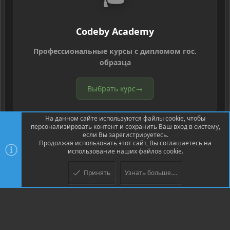
Codeby Academy
Профессиональные курсы с дипломом гос.
образца
Выбрать курс
→
На данном сайте используются файлы cookie, чтобы
персонализировать контент и сохранить Ваш вход в систему,
если Вы зарегистрируетесь.
Продолжая использовать этот сайт, Вы соглашаетесь на
использование наших файлов cookie.
®
Community platform by XenForo
© 2010-2026 XenForo Ltd.
Перевод
®
от Jumuro
Принять
Узнать больше....
Верх
Низ
XenPorta 2 PRO
© Jason Axelrod of
8WAYRUN