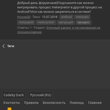
Добрый день форумчане)Подскажите как можно
мигрировать процесс meterpretor в другой процесс на
Android?Или как можно закрепиться в системе?
House26
Тема
15.07.2018
android
metasplo
metasploit
meterpreter
миграция
процесс
Ответы: 1
Раздел:
Этичный хакинг и тестирование на
проникновение
Теги
Codeby Dark
Русский (RU)
Контакты
Правила
Безопасность
Помощь
Главная
R