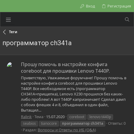
Вход
Регистрация
Теги
программатор ch341a
Прошу помочь в настройке конфига
coreboot для прошивки Lenovo T440P.
Приветствую, Уважаемые форумчане! Прошу помочь в
настройке конфига coreboot для прошивки Lenovo
T440P. Все необходимое есть (программатор
CH341A+прищепка), Lenovo X230 прошился без каких-
либо проблем! А вот T440P капризничает! Сделал дамп
с обоих флешек 4 и 8, объединил в один файл,
Вытащил...
Ralink
Тема
15.07.2020
coreboot
lenovo t440p
Ответы: 0
seabios
tianocore
программатор
ch341a
Раздел:
Вопросы и Ответы по ИБ (Q&A)