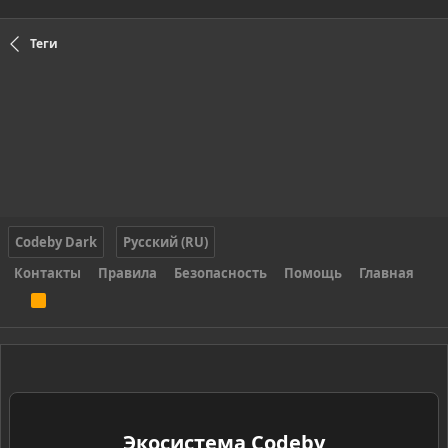
Теги
Codeby Dark
Русский (RU)
Контакты
Правила
Безопасность
Помощь
Главная
R
S
S
Экосистема Codeby