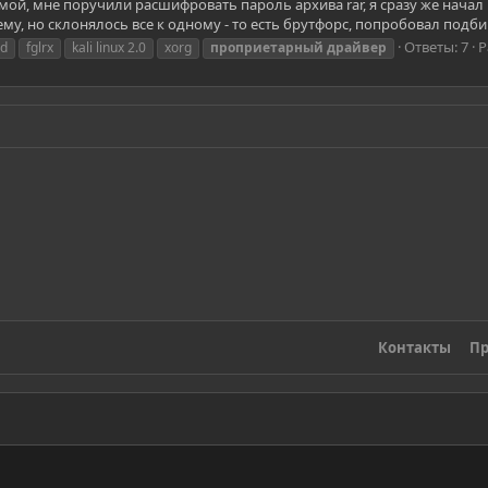
мой, мне поручили расшифровать пароль архива rar, я сразу же начал
му, но склонялось все к одному - то есть брутфорс, попробовал подби
Ответы: 7
Р
cd
fglrx
kali linux 2.0
xorg
проприетарный
драйвер
Контакты
Пр