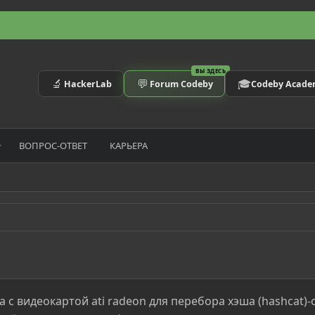
ВЫ ЗДЕСЬ
🔬
💬
🎓
HackerLab
Forum Codeby
Codeby Acad
ВОПРОС-ОТВЕТ
КАРЬЕРА
c видеокартой ati radeon для перебора хэша (hashcat)-