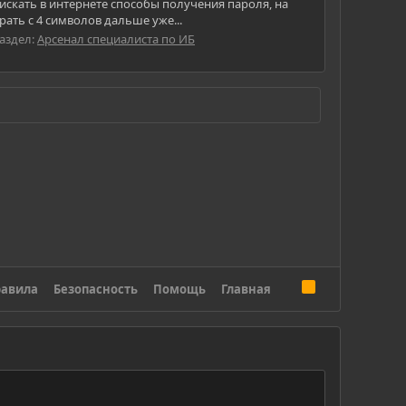
 искать в интернете способы получения пароля, на
рать с 4 символов дальше уже...
аздел:
Арсенал специалиста по ИБ
R
авила
Безопасность
Помощь
Главная
S
S