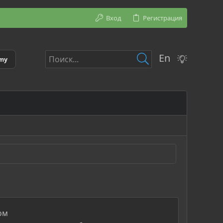
Вход
Регистрация
En
emy
ом