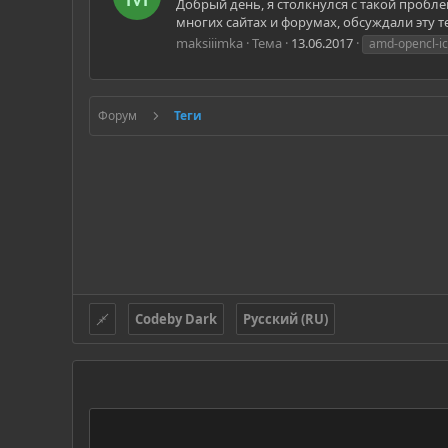
Добрый день, я столкнулся с такой пробле
многих сайтах и форумах, обсуждали эту те
maksiiimka
Тема
13.06.2017
amd-opencl-i
Форум
Теги
Codeby Dark
Русский (RU)