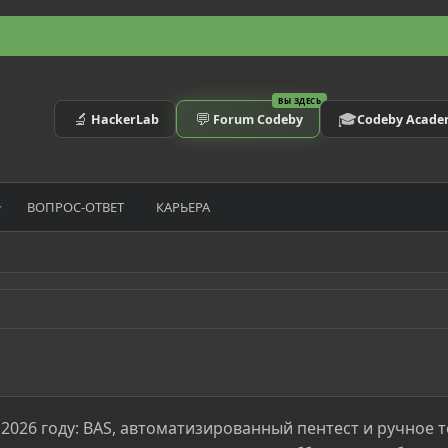
ВЫ ЗДЕСЬ
🔬
💬
🎓
HackerLab
Forum Codeby
Codeby Acad
ВОПРОС-ОТВЕТ
КАРЬЕРА
 2026 году: BAS, автоматизированный пентест и ручное