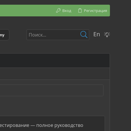
Вход
Регистрация
En
emy
 тестирование — полное руководство