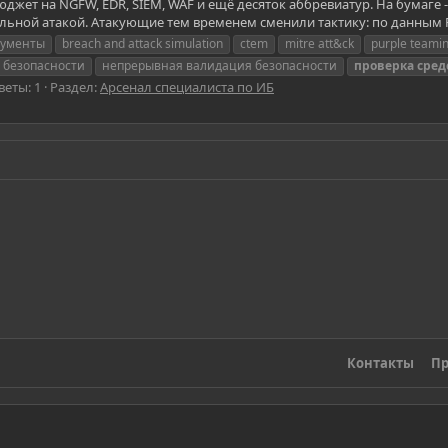
ет на NGFW, EDR, SIEM, WAF и ещё десяток аббревиатур. На бумаге -
льной атакой. Атакующие тем временем сменили тактику: по данным Pic
рументы
breach and attack simulation
ctem
mitre att&ck
purple teami
 безопасности
непрерывная валидация безопасности
проверка
сред
веты: 1
Раздел:
Арсенал специалиста по ИБ
Контакты
Пр