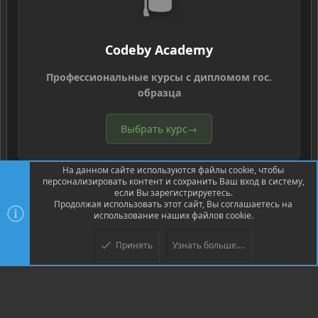
🎓
Codeby Academy
Профессиональные курсы с дипломом гос.
образца
Выбрать курс
→
На данном сайте используются файлы cookie, чтобы
персонализировать контент и сохранить Ваш вход в систему,
если Вы зарегистрируетесь.
Продолжая использовать этот сайт, Вы соглашаетесь на
использование наших файлов cookie.
®
Community platform by XenForo
© 2010-2026 XenForo Ltd.
Перевод
®
от Jumuro
Принять
Узнать больше....
Верх
Низ
XenPorta 2 PRO
© Jason Axelrod of
8WAYRUN