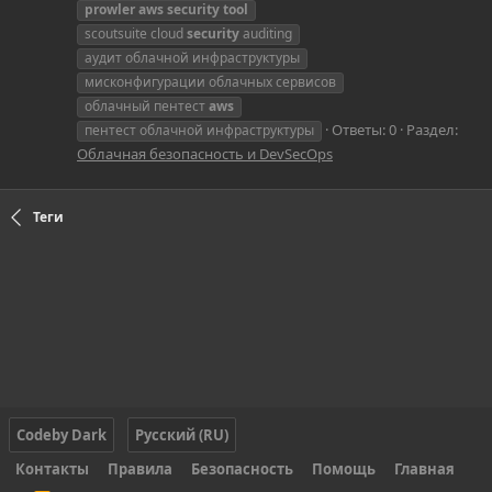
prowler
aws
security
tool
scoutsuite cloud
security
auditing
аудит облачной инфраструктуры
мисконфигурации облачных сервисов
облачный пентест
aws
Ответы: 0
Раздел:
пентест облачной инфраструктуры
Облачная безопасность и DevSecOps
Теги
Codeby Dark
Русский (RU)
Контакты
Правила
Безопасность
Помощь
Главная