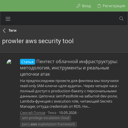
Вход
Регистрация
Теги
prowler aws security tool
Пентест облачной инфраструктуры:
Статья
методология, инструменты и реальные
цепочки атак
На предпоследнем проекте для финтеха мы получили
read-only IAM-ключи «для аудита». Через четыре часа -
полный доступ к production-бакету с персональными
данными. Цепочка: iam:PassRole на забытой dev-роли,
Lambda-функция с execution role, читающей Secrets
Manager, оттуда credentials от RDS. Ни...
Сергей Попов
Тема
10.05.2026
iam privilege escalation cloud
pacu
aws
exploitation framework