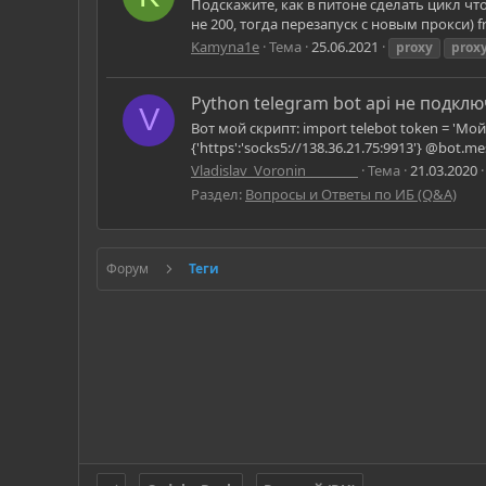
Подскажите, как в питоне сделать цикл чт
не 200, тогда перезапуск с новым прокси) f
Kamyna1e
Тема
25.06.2021
proxy
prox
Python telegram bot api не подкл
V
Вот мой скрипт: import telebot token = 'Мой
{'https':'socks5://138.36.21.75:9913'} @bot.me
Vladislav_Voronin________
Тема
21.03.2020
Раздел:
Вопросы и Ответы по ИБ (Q&A)
Форум
Теги