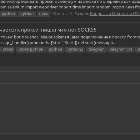
обы импортировать прокси в селениум из списка по очереди и как воз
rom selenium import webdriver import time import random import Keys fro
Ответы: 0
Раздел:
Вопросы и Ответы по ИБ
y
python
python
цикл
ючается к прокси, пишет что нет SOCKS5
 токен' bot = telebot.TeleBot(token) #Само подключение к прокси from tel
ssage_handler(commands=['start','Start']) def start(message)...
proxy
proxy
python
python
python
3
telegram
telegram bot
t