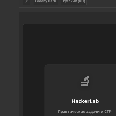
Codeby Dark
Русский (RU)
🔬
HackerLab
Практические задачи и CTF-