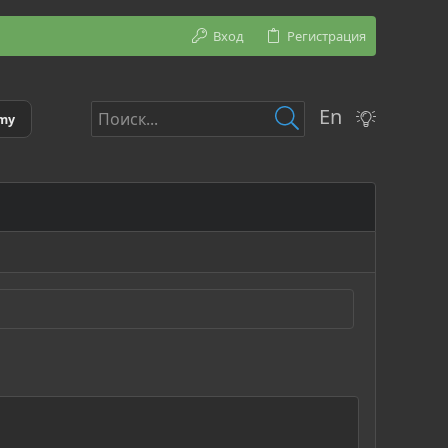
Вход
Регистрация
En
emy