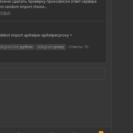
можно сделать проверку прокси(если ответ сервера
m random import choice...
 (Q&A)
ebot import apihelper apihelper.proxy =
Ответы: 10
elegram bot
python
telegram
proxy
R