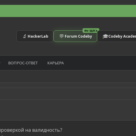
ВЫ ЗДЕСЬ
🔬
💬
🎓
HackerLab
Forum Codeby
Codeby Acad
ВОПРОС-ОТВЕТ
КАРЬЕРА
 проверкой на валидность?