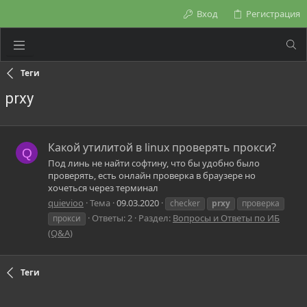
Вход
Регистрация
Теги
prxy
Какой утилитой в linux проверять прокси?
Q
Под линь не найти софтину, что бы удобно было
проверять, есть онлайн проверка в браузере но
хочеться через терминал
quievioo
Тема
09.03.2020
checker
prxy
проверка
Ответы: 2
Раздел:
Вопросы и Ответы по ИБ
прокси
(Q&A)
Теги