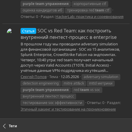
purple
team
упражнения
корпоративные ctf
оценка кандидатов иб
тренировка red
team
ctf
Ответы: 0
Раздел:
HackerLab: практика и соревнования
SOC vs Red Team: как построить
Статья
внутренний пентест-процесс в enterprise
В прошлом году мы проводили adversary simulation
для финансовой организации - SOC из 15 аналитиков,
Splunk Enterprise, CrowdStrike Falcon на эндпоинтах.
Четверг, 10:40 утра: red team получает начальный
доступ через Valid Accounts (T1078, Initial Access) -
учётные данные VPN-подрядчика из утёкшей...
Сергей Попов
Тема
12.05.2026
adversary simulation
detection engineering
mitre att&ck
mttd метрики
purple
team
упражнения
red
team
vs soc
внутренний пентест процесс
Ответы: 0
Раздел:
тестирование soc эффективности
Этичный хакинг и тестирование на проникновение
Теги