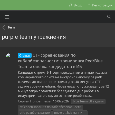
Вход
Регистрация
Теги
purple team упражнения
CTF соревнования по
Статья
кибербезопасности: тренировка Red/Blue
Team и оценка кандидатов в ИБ
Кандидат с тремя ИБ-сертификациями и пятью годами
коммерческого опыта не выстроил цепочку от path
traversal до выполнения команд за 40 минут на CTF-
задаче уровня medium. Через неделю ту же задачу за 12
минут закрыл участник без единого дня работы в
индустрии - зато с двумя сотнями решённых...
Сергей Попов
Тема
16.06.2026
blue
team
ctf задачи
ctf соревнования по кибербезопасности
ctfd развёртывание
mitre att&ck маппинг