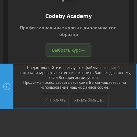
Codeby Academy
Профессиональные курсы с дипломом гос.
образца
Выбрать курс
→
На данном сайте используются файлы cookie, чтобы
персонализировать контент и сохранить Ваш вход в систему,
если Вы зарегистрируетесь.
Продолжая использовать этот сайт, Вы соглашаетесь на
использование наших файлов cookie.
®
Community platform by XenForo
© 2010-2026 XenForo Ltd.
Перевод
®
от Jumuro
Принять
Узнать больше....
Верх
Низ
XenPorta 2 PRO
© Jason Axelrod of
8WAYRUN