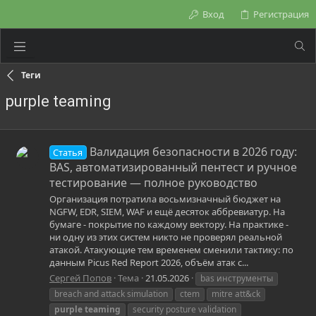
Вход
Регистрация
Теги
purple teaming
Валидация безопасности в 2026 году:
Статья
BAS, автоматизированный пентест и ручное
тестирование — полное руководство
Организация потратила восьмизначный бюджет на
NGFW, EDR, SIEM, WAF и ещё десяток аббревиатур. На
бумаге - покрытие по каждому вектору. На практике -
ни одну из этих систем никто не проверял реальной
атакой. Атакующие тем временем сменили тактику: по
данным Picus Red Report 2026, объём атак с...
Сергей Попов
Тема
21.05.2026
bas инструменты
breach and attack simulation
ctem
mitre att&ck
purple
teaming
security posture validation