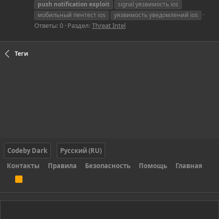
push
notification
exploit
signal уязвимость ios
мобильный пентест ios
уязвимость уведомлений ios
Ответы: 0
Раздел:
Threat Intel
Теги
Codeby Dark
Русский (RU)
Контакты
Правила
Безопасность
Помощь
Главная
R
S
S