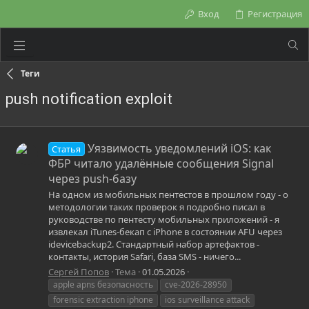
Вход
Регистрация
Теги
push notification exploit
Уязвимость уведомлений iOS: как
Статья
ФБР читало удалённые сообщения Signal
через push-базу
На одном из мобильных пентестов в прошлом году - о
методологии таких проверок я подробно писал в
руководстве по пентесту мобильных приложений - я
извлекал iTunes-бекап с iPhone в состоянии AFU через
idevicebackup2. Стандартный набор артефактов -
контакты, история Safari, база SMS - ничего...
Сергей Попов
Тема
01.05.2026
apple apns безопасность
cve-2026-28950
forensic extraction iphone
ios surveillance attack