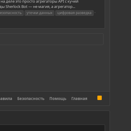
а деле это просто агрегаторы API с кучей
Sherlock Bot — не магия, а агрегатор...
езопасность
утечки данных
цифровая разведка
R
авила
Безопасность
Помощь
Главная
S
S