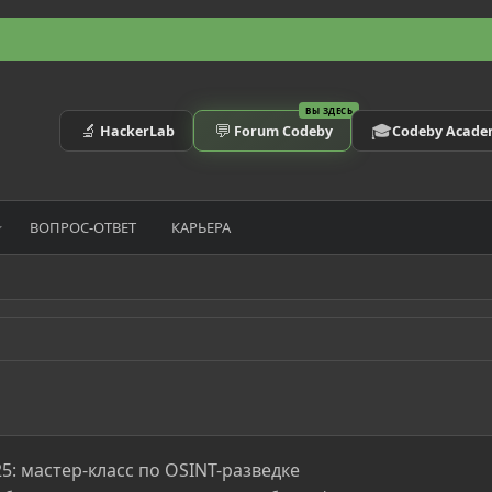
ВЫ ЗДЕСЬ
🔬
💬
🎓
HackerLab
Forum Codeby
Codeby Acad
ВОПРОС-ОТВЕТ
КАРЬЕРА
25: мастер-класс по OSINT-разведке