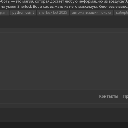
боты — это магия, которая достает любую информацию из воздуха? А н
о умеет Sherlock Bot и как выжать из него максимум. Ключевые выводы 
gram
python
osint
sherlock bot 2025
автоматизация поиска
киберб
Контакты
Пр