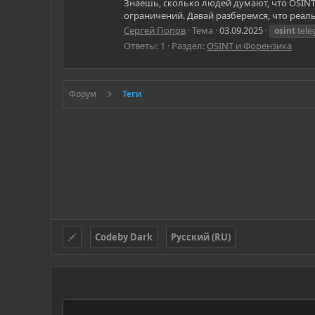
Знаешь, сколько людей думают, что OSINT-
ограничений. Давай разберемся, что реальн
Сергей Попов
Тема
03.09.2025
osint
tele
Ответы: 1
Раздел:
OSINT и Форензика
Форум
Теги
Codeby Dark
Русский (RU)