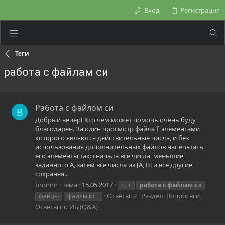
Вход
Регистрация
Теги
работа с файлам си
Работа с файлом си
B
Добрый вечер! Кто чем может помочь очень буду
благодарен. За один просмотр файла f, элементами
которого являются действительные числа, и без
использования дополнительных файлов напечатать
его элементы так: сначала все числа, меньшие
заданного А, затем все числа из [A, B] и все другие,
сохраняя...
bronnn
Тема
15.05.2017
c++
работа
с
файлам
с
и
Ответы: 2
Раздел:
Вопросы и
файлы
файлы
с
++
Ответы по ИБ (Q&A)