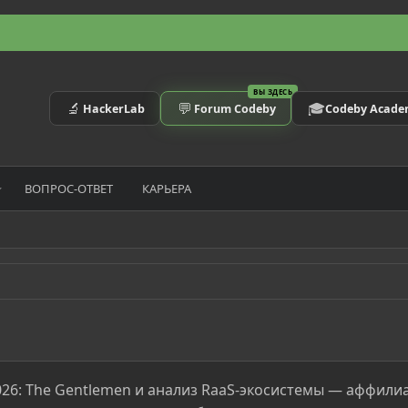
ВЫ ЗДЕСЬ
🔬
💬
🎓
HackerLab
Forum Codeby
Codeby Acad
ВОПРОС-ОТВЕТ
КАРЬЕРА
026: The Gentlemen и анализ RaaS-экосистемы — аффилиат