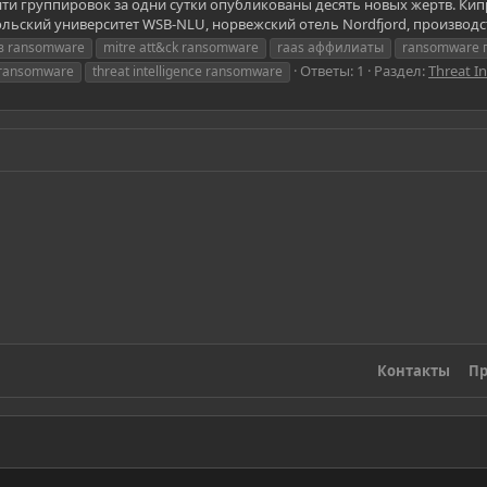
s) пяти группировок за одни сутки опубликованы десять новых жертв. К
льский университет WSB-NLU, норвежский отель Nordfjord, производст
из ransomware
mitre att&ck ransomware
raas аффилиаты
ransomware 
Ответы: 1
Раздел:
Threat In
 ransomware
threat intelligence ransomware
Контакты
Пр