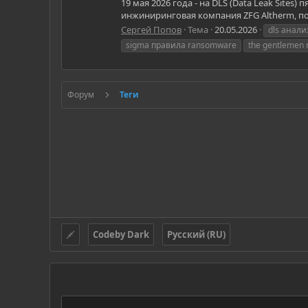
19 мая 2026 года - на DLS (Data Leak Site
инжиниринговая компания ZFG Altherm, по
Сергей Попов
Тема
20.05.2026
dls анал
sigma правила ransomware
the gentlemen
Форум
Теги
Codeby Dark
Русский (RU)