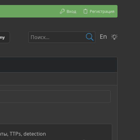
Вход
Регистрация
En
emy
ы, TTPs, detection