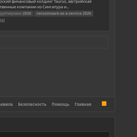
ипрский финансовый холдинг Taurus, австрийская
венные компании из Сингапура и...
группировки
2026
ransomware-as-a-service
2026
tel
R
авила
Безопасность
Помощь
Главная
S
S