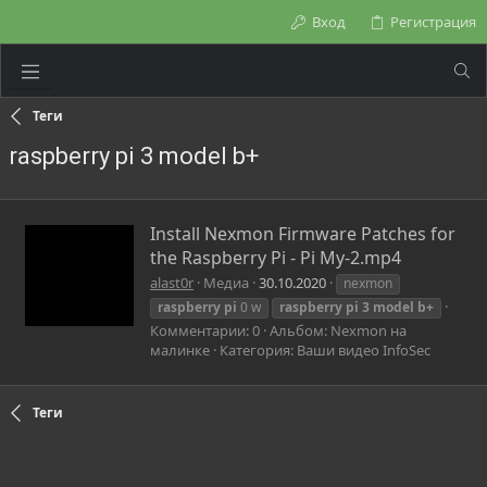
Вход
Регистрация
Теги
raspberry pi 3 model b+
Install Nexmon Firmware Patches for
the Raspberry Pi - Pi My-2.mp4
alast0r
Медиа
30.10.2020
nexmon
raspberry
pi
0 w
raspberry
pi
3
model
b+
Комментарии: 0
Альбом: Nexmon на
малинке
Категория: Ваши видео InfoSec
Теги