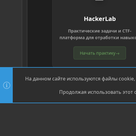
HackerLab
Практические задачи и CTF-
платформа для отработки навык
Начать практику
→
На данном сайте используются файлы cookie,
Продолжая использовать этот с
®
Community platform by XenForo
© 2010-2026 XenForo Ltd
XenPorta 2 PRO
© Jason Axelrod of
8WAYRUN