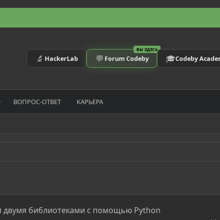
ВЫ ЗДЕСЬ
🔬
💬
🎓
HackerLab
Forum Codeby
Codeby Acad
ВОПРОС-ОТВЕТ
КАРЬЕРА
и двумя библиотеками с помощью Python