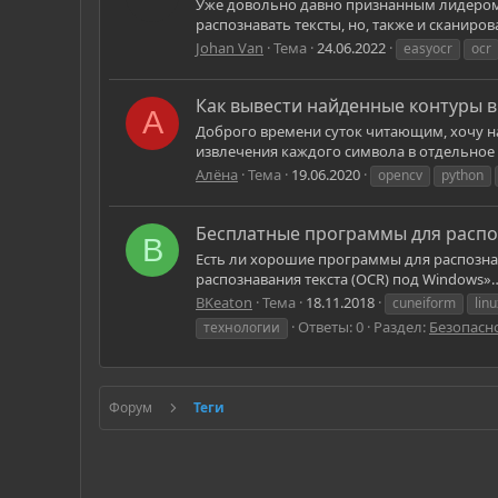
Уже довольно давно признанным лидером п
распознавать тексты, но, также и сканиров
Johan Van
Тема
24.06.2022
easyocr
ocr
Как вывести найденные контуры 
А
Доброго времени суток читающим, хочу на
извлечения каждого символа в отдельное и
Алёна
Тема
19.06.2020
opencv
python
Бесплатные программы для распоз
B
Есть ли хорошие программы для распознав
распознавания текста (OCR) под Windows»…
BKeaton
Тема
18.11.2018
cuneiform
linu
Ответы: 0
Раздел:
Безопасн
технологии
Форум
Теги