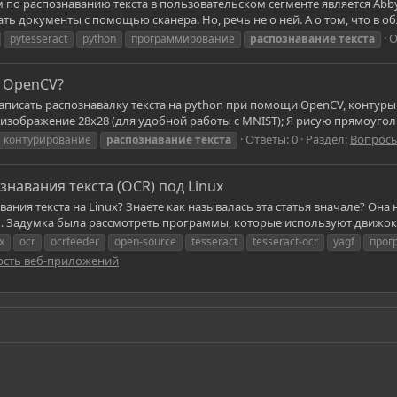
о распознаванию текста в пользовательском сегменте является Abbyy 
ать документы с помощью сканера. Но, речь не о ней. А о том, что в об
О
pytesseract
python
программирование
распознавание
текста
в OpenCV?
писать распознавалку текста на python при помощи OpenCV, контуры 
зображение 28x28 (для удобной работы с MNIST); Я рисую прямоугольн
Ответы: 0
Раздел:
Вопросы
контурирование
распознавание
текста
навания текста (OCR) под Linux
ания текста на Linux? Знаете как называлась эта статья вначале? Он
 Задумка была рассмотреть программы, которые используют движок для
x
ocr
ocrfeeder
open-source
tesseract
tesseract-ocr
yagf
прог
ость веб-приложений