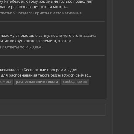
FineReader. К тому же, она не только позволяет
ласти распознавания текста может...
тветы: 5
Раздел:
Скрипты и автоматизация
нахожу с помощью canny, после чего стоит задача
ик вокруг каждого элемета, а затем...
 и Ответы по ИБ (Q&A)
а называлась «Бесплатные программы для
 распознавания текста tesseract-ocr (сейчас...
раммы
распознавание
текста
свободное по