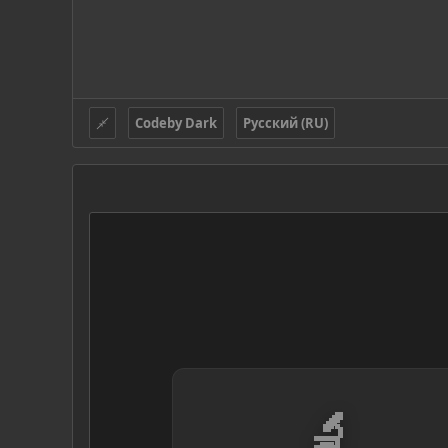
Codeby Dark
Русский (RU)
🔬