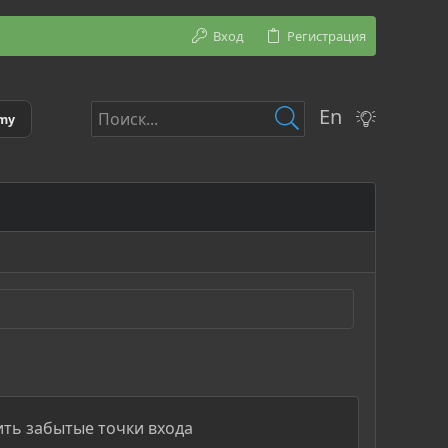
Вход
Регистрация
En
emy
ить забытые точки входа