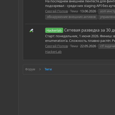
На последнем внешнем пентесте для финте
подозревал - среди них staging-API без а
Сергей Попов
Тема
13.06.2026
asm инст
обнаружение внешних активов
управлен
Сетевая разведка за 30 д
Hackerlab
Старт: понедельник, 1 июня 2026. Финиш: в
enumeration'a. Сложность плавно растёт. Р
Сергей Попов
Тема
22.05.2026
ctf задач
HackerLab
Форум
Теги