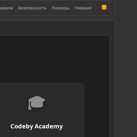
R
авила
Безопасность
Помощь
Главная
S
S
🎓
Codeby Academy