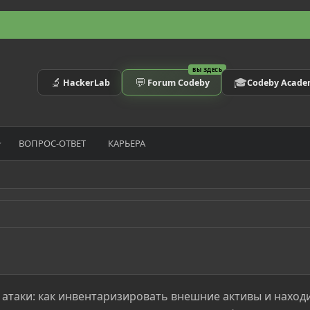
ВЫ ЗДЕСЬ
🔬
💬
🎓
HackerLab
Forum Codeby
Codeby Acad
ВОПРОС-ОТВЕТ
КАРЬЕРА
атаки: как инвентаризировать внешние активы и наход