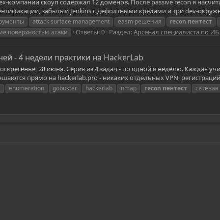
х-компании скоуп содержал 12 доменов. После passive recon я насчит
утентификации, забытый Jenkins с дефолтными кредами и три dev-окруж
рументы
attack surface management
easm решения
recon
пентест
Ответы: 0
Раздел:
Арсенал специалиста по ИБ
ие поверхностью атаки
ней - 4 недели практики на HackerLab
оскресенье, 28 июня. Серия из 4 задач - по одной в неделю. Каждая у
ешаются прямо на hackerlab.pro - никаких отдельных VPN, регистраций,
и
enumeration
gobuster
hackerlab
nmap
recon
пентест
сетевая