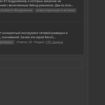
ал 47 поддоменов, о которых заказчик не
ения с включённым debug-режимом. Два из этих...
shadow it обнаружение
инвентаризация it-активов
чит конкретный инструмент сетевой разведки и
 скачиваний. Зачем эта серия Recon...
Ответы: 20
Раздел:
CTF: Задачи
 разведка