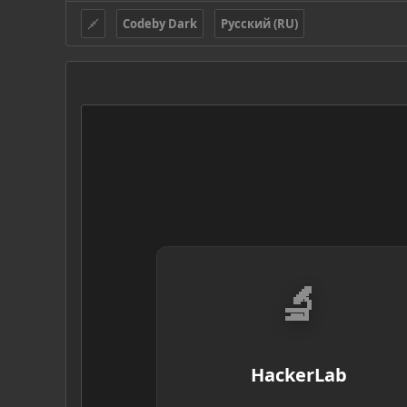
Codeby Dark
Русский (RU)
🔬
HackerLab