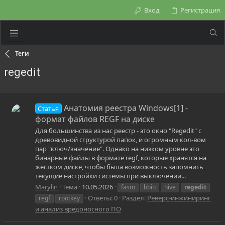
Вход
Регистрация
Теги
regedit
Анатомия реестра Windows[1] -
Статья
формат файлов REGF на диске
Для большинства из нас реестр - это окно "Regedit" с
древовидной структурой папок, и огромным кол-вом
пар "ключ/значение". Однако на низком уровне это
бинарные файлы в формате regf, которые хранятся на
жёстком диске, чтобы была возможность запомнить
текущие настройки системы при выключении...
Marylin
Тема
10.05.2026
fasm
hbin
hive
regedit
Ответы: 0
Раздел:
Реверс-инжиниринг
regf
rootkey
и анализ вредоносного ПО