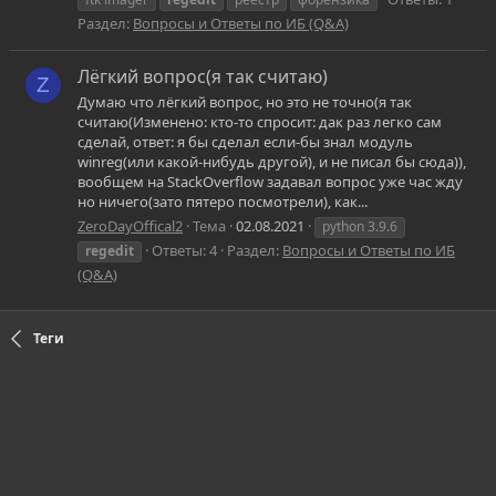
Раздел:
Вопросы и Ответы по ИБ (Q&A)
Лёгкий вопрос(я так считаю)
Z
Думаю что лёгкий вопрос, но это не точно(я так
считаю(Изменено: кто-то спросит: дак раз легко сам
сделай, ответ: я бы сделал если-бы знал модуль
winreg(или какой-нибудь другой), и не писал бы сюда)),
вообщем на StackOverflow задавал вопрос уже час жду
но ничего(зато пятеро посмотрели), как...
ZeroDayOffical2
Тема
02.08.2021
python 3.9.6
Ответы: 4
Раздел:
Вопросы и Ответы по ИБ
regedit
(Q&A)
Теги