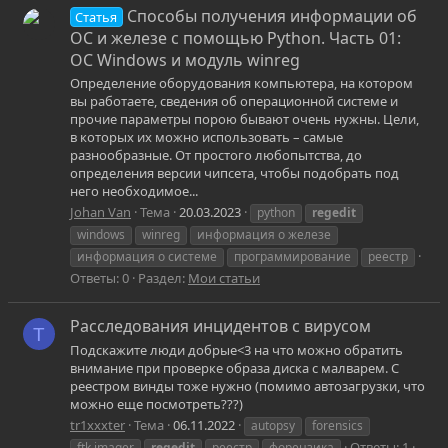
Способы получения информации об
Статья
ОС и железе с помощью Python. Часть 01:
ОС Windows и модуль winreg
Определение оборудования компьютера, на котором
вы работаете, сведения об операционной системе и
прочие параметры порою бывают очень нужны. Цели,
в которых их можно использовать – самые
разнообразные. От простого любопытства, до
определения версии чипсета, чтобы подобрать под
него необходимое...
Johan Van
Тема
20.03.2023
python
regedit
windows
winreg
информация о железе
информация о системе
программирование
реестр
Ответы: 0
Раздел:
Мои статьи
Расследования инцидентов с вирусом
T
Подскажите люди добрые<3 на что можно обратить
внимание при проверке образа диска с малварем. С
реестром винды тоже нужно (помимо автозагрузки, что
можно еще посмотреть???)
tr1xxxter
Тема
06.11.2022
autopsy
forensics
Ответы: 1
ftk imager
regedit
реестр
форензика