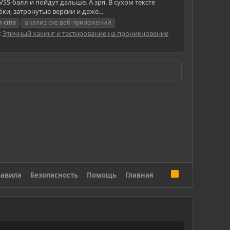
S-балл и пойдут дальше. А зря. В сухом тексте
ки, затронутые версии и даже...
n
cms
анализ cve веб-приложений
:
Этичный хакинг и тестирование на проникновение
R
авила
Безопасность
Помощь
Главная
S
S