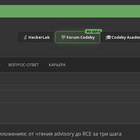
ВЫ ЗДЕСЬ
🔬
💬
🎓
HackerLab
Forum Codeby
Codeby Acad
ВОПРОС-ОТВЕТ
КАРЬЕРА
иложениях: от чтения advisory до RCE за три шага