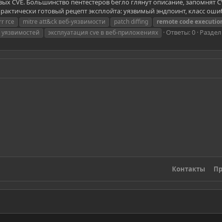
х CVE. Большинство пентестеров бегло глянут описание, запомнят CVS
 практически готовый рецепт эксплойта: уязвимый эндпоинт, класс ошиб
rr rce
mitre att&ck веб-уязвимости
patch diffing
remote
code
executio
Ответы: 0
Раздел
 уязвимостей
эксплуатация cve в веб-приложениях
Контакты
Пр