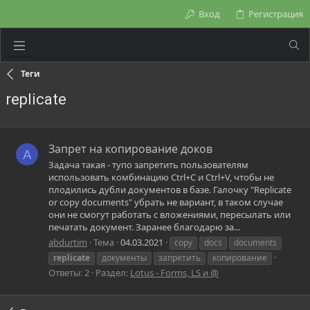
Вход
Регистрация
Теги
replicate
Запрет на копирование доков
A
Задача такая - тупо запретить пользователям
использовать комбинацию Ctrl+C и Ctrl+V, чтобы не
плодились дубли документов в базе. Галочку "Replicate
or copy documents" убрать не вариант, в таком случае
они не смогут работать с вложениями, пересылать или
печатать документ. Заранее благодарю за...
abdurtim
Тема
04.03.2021
copy
docs
documents
replicate
документы
запретить
копирование
Ответы: 2
Раздел:
Lotus - Forms, LS и @