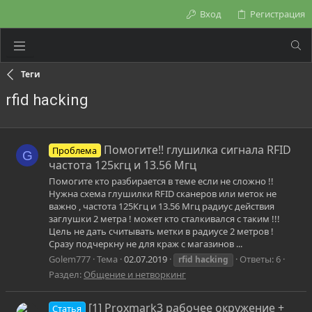
Вход
Регистрация
Теги
rfid hacking
Помогите!! глушилка сигнала RFID
Проблема
G
частота 125кгц и 13.56 Мгц
Помогите кто разбирается в теме если не сложно !!
Нужна схема глушилки RFID сканеров или меток не
важно , частота 125Кгц и 13.56 Мгц радиус действия
заглушки 2 метра ! может кто сталкивался с таким !!!
Цель не дать считывать метки в радиусе 2 метров !
Сразу подчеркну не для краж с магазинов ...
Golem777
Тема
02.07.2019
Ответы: 6
rfid
hacking
Раздел:
Общение и нетворкинг
[1] Proxmark3 рабочее окружение +
Статья