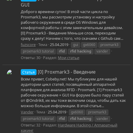
GUI
Доброго времени суток! В этой части цикла по
Proxmark3, мы рассмотрим установку и настройку
рабочего окружения в среде OS Windows для
комфортной работы с этим замечательным девайсом.
[0] Proxmark3 - Введение Меньше слов, переходим
сразу к делу! Начнем с того, что скачаем с Github сам...
fuzscore
Тема
25.04.2019
gui
gx6060
proxmark3
proxmark3 tutorial
rfid
rfid
hacking
vander
Ответы: 30
Раздел:
Мои статьи
[0] Proxmark3 - Введение
Статья
Всем привет, Cobeby.net! Мы публикуем для нашей
аудитории цикл статей, посвящённый аппаратной
платформе для анализа RFID - Proxmark. [1] Proxmark3
рабочее окружение + GUI На форуме было пару статей
от @Ondrik8, их мы тоже включим сюда, чтобы дать как
можно больше информации. В этой статье...
Vander
Тема
25.04.2019
gx6060
proxmark3
proxmark3 tutorial
rfid
rfid
hacking
vander
Ответы: 32
Раздел:
Hardware Hacking / Аппаратный
хакинг